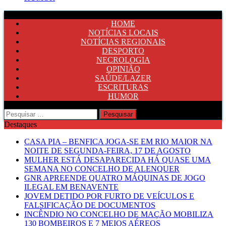
HOME
NOTÍCIAS LOCAIS
NOTÍCIAS REGIONAIS
DESPORTO
NECROLOGIA
OPINIÃO
SAÚDE/LAZER
ESCRITURAS
HUMOR
Pesquisar
por:
Destaques
CASA PIA – BENFICA JOGA-SE EM RIO MAIOR NA
NOITE DE SEGUNDA-FEIRA, 17 DE AGOSTO
MULHER ESTÁ DESAPARECIDA HÁ QUASE UMA
SEMANA NO CONCELHO DE ALENQUER
GNR APREENDE QUATRO MÁQUINAS DE JOGO
ILEGAL EM BENAVENTE
JOVEM DETIDO POR FURTO DE VEÍCULOS E
FALSIFICAÇÃO DE DOCUMENTOS
INCÊNDIO NO CONCELHO DE MAÇÃO MOBILIZA
130 BOMBEIROS E 7 MEIOS AÉREOS