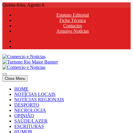
Skip
Quinta-feira, Agosto 6
to
Estatuto Editorial
content
Ficha Técnica
Contactos
Arquivo Notícias
Comercio e Noticias
Notícias e Publicidade Online
Close Menu
Comercio e Noticias
Notícias e Publicidade Online
HOME
NOTÍCIAS LOCAIS
NOTÍCIAS REGIONAIS
DESPORTO
NECROLOGIA
OPINIÃO
SAÚDE/LAZER
ESCRITURAS
HUMOR