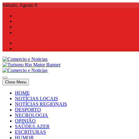
Skip
Sábado, Agosto 8
to
content
Comercio e Noticias
Notícias e Publicidade Online
Close Menu
Comercio e Noticias
Notícias e Publicidade Online
HOME
NOTÍCIAS LOCAIS
NOTÍCIAS REGIONAIS
DESPORTO
NECROLOGIA
OPINIÃO
SAÚDE/LAZER
ESCRITURAS
HUMOR