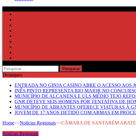
Pesquisar
por:
Destaques
ENTRADA NO GINJA CASINO ABRE O ACESSO AOS 
INÊS PINTO REPRESENTA RIO MAIOR NO CONCUR
MUNICÍPIO DE ALCANENA E ULS MÉDIO TEJO RE
GNR DETEVE SEIS HOMENS POR TENTATIVA DE HOM
MUNICÍPIO DE ABRANTES OFERECE VIATURAS À GN
JOVEM DE 17 ANOS DETIDO COM ARMAS EM PROCE
Home
>>
Notícias Regionais
>>
CÂMARA DE SANTARÉM ABATE
Notícias Regionais