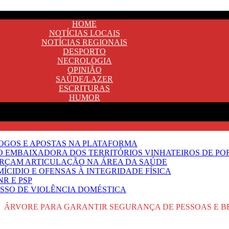
HOME
NOTÍCIAS LOCAIS
NOTÍCIAS REGIONAIS
DESPORTO
NECROLOGIA
OPINIÃO
SAÚDE/LAZER
ESCRITURAS
HUMOR
JOGOS E APOSTAS NA PLATAFORMA
SO EMBAIXADORA DOS TERRITÓRIOS VINHATEIROS DE P
FORÇAM ARTICULAÇÃO NA ÁREA DA SAÚDE
ÍCIDIO E OFENSAS À INTEGRIDADE FÍSICA
R E PSP
SSO DE VIOLÊNCIA DOMÉSTICA
 ÁRVORE PARA GARANTIR SEGURANÇA DE PESSOAS E B