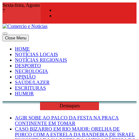
Skip
Sexta-feira, Agosto
to
7
content
Close Menu
Comercio e Noticias
Notícias e Publicidade Online
HOME
NOTÍCIAS LOCAIS
NOTÍCIAS REGIONAIS
DESPORTO
NECROLOGIA
OPINIÃO
SAÚDE/LAZER
ESCRITURAS
HUMOR
Destaques
AGIR SOBE AO PALCO DA FESTA NA PRAÇA
CONTINENTE EM TOMAR
CASO BIZARRO EM RIO MAIOR: ORELHA DE
PORCO COM A ESTRELA DA BANDEIRA DE ISRAEL