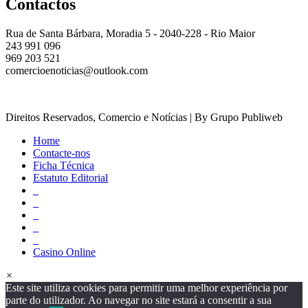
Contactos
Rua de Santa Bárbara, Moradia 5 - 2040-228 - Rio Maior
243 991 096
969 203 521
comercioenoticias@outlook.com
Direitos Reservados, Comercio e Notícias | By Grupo Publiweb
Home
Contacte-nos
Ficha Técnica
Estatuto Editorial
_
_
_
_
_
Casino Online
×
Este site utiliza cookies para permitir uma melhor experiência por
parte do utilizador. Ao navegar no site estará a consentir a sua