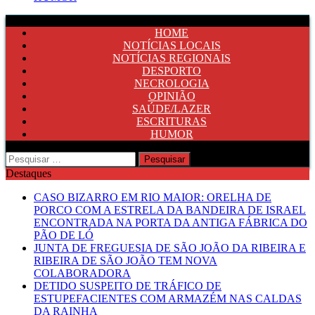
HOME
NOTÍCIAS LOCAIS
NOTÍCIAS REGIONAIS
DESPORTO
NECROLOGIA
OPINIÃO
SAÚDE/LAZER
ESCRITURAS
HUMOR
Pesquisar
por:
Destaques
CASO BIZARRO EM RIO MAIOR: ORELHA DE
PORCO COM A ESTRELA DA BANDEIRA DE ISRAEL
ENCONTRADA NA PORTA DA ANTIGA FÁBRICA DO
PÃO DE LÓ
JUNTA DE FREGUESIA DE SÃO JOÃO DA RIBEIRA E
RIBEIRA DE SÃO JOÃO TEM NOVA
COLABORADORA
DETIDO SUSPEITO DE TRÁFICO DE
ESTUPEFACIENTES COM ARMAZÉM NAS CALDAS
DA RAINHA