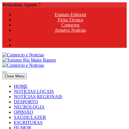
Skip
Sexta-feira, Agosto 7
to
Estatuto Editorial
content
Ficha Técnica
Contactos
Arquivo Notícias
Comercio e Noticias
Notícias e Publicidade Online
Close Menu
Comercio e Noticias
Notícias e Publicidade Online
HOME
NOTÍCIAS LOCAIS
NOTÍCIAS REGIONAIS
DESPORTO
NECROLOGIA
OPINIÃO
SAÚDE/LAZER
ESCRITURAS
HUMOR