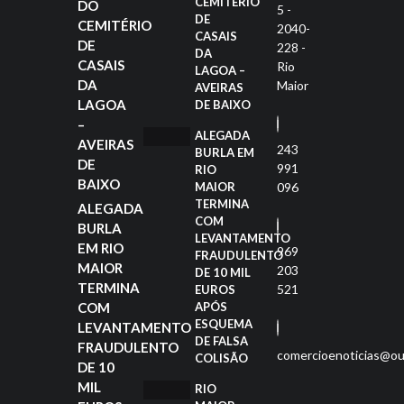
CEMITÉRIO
DO
5 -
DE
CEMITÉRIO
2040-
CASAIS
DE
228 -
DA
CASAIS
Rio
LAGOA –
DA
Maior
AVEIRAS
LAGOA
DE BAIXO
–
ALEGADA
AVEIRAS
243
BURLA EM
DE
991
RIO
BAIXO
MAIOR
096
TERMINA
ALEGADA
COM
BURLA
LEVANTAMENTO
EM RIO
969
FRAUDULENTO
MAIOR
203
DE 10 MIL
TERMINA
521
EUROS
COM
APÓS
ESQUEMA
LEVANTAMENTO
DE FALSA
FRAUDULENTO
comercioenoticias@ou
COLISÃO
DE 10
MIL
RIO