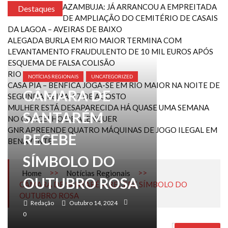
AZAMBUJA: JÁ ARRANCOU A EMPREITADA
Destaques
DE AMPLIAÇÃO DO CEMITÉRIO DE CASAIS
DA LAGOA – AVEIRAS DE BAIXO
ALEGADA BURLA EM RIO MAIOR TERMINA COM
LEVANTAMENTO FRAUDULENTO DE 10 MIL EUROS APÓS
ESQUEMA DE FALSA COLISÃO
RIO MAIOR
NOTÍCIAS REGIONAIS
UNCATEGORIZED
CASA PIA – BENFICA JOGA-SE EM RIO MAIOR NA NOITE DE
CÂMARA DE
SEGUNDA-FEIRA, 17 DE AGOSTO
MULHER ESTÁ DESAPARECIDA HÁ QUASE UMA SEMANA
SANTARÉM
NO CONCELHO DE ALENQUER
GNR APREENDE QUATRO MÁQUINAS DE JOGO ILEGAL EM
RECEBE
BENAVENTE
SÍMBOLO DO
>>
>>
Home
Notícias Regionais
OUTUBRO ROSA
CÂMARA DE SANTARÉM RECEBE SÍMBOLO DO
OUTUBRO ROSA
Redação
Outubro 14, 2024
0