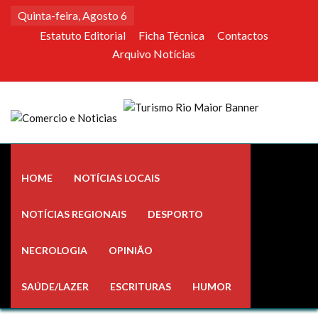
Skip
Quinta-feira, Agosto 6
to
Estatuto Editorial
Ficha Técnica
Contactos
content
Arquivo Notícias
Comercio e Noticias
Notícias e Publicidade Online
HOME
NOTÍCIAS LOCAIS
NOTÍCIAS REGIONAIS
DESPORTO
NECROLOGIA
OPINIÃO
SAÚDE/LAZER
ESCRITURAS
HUMOR