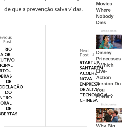
de que a prevenção salva vidas.
evious
Post
RIO
Next
AIOR:
Post
CUTIVO
STARTUP
ICIPAL
SANTARÉM
SITOU
ACOLHE
OBRAS
NOVA
DE
EMPRESA
ODELAÇÃO
DE ALTA
DO
TECNOLOGIA
NTRO
CHINESA
TORAL
DE
OBERTAS