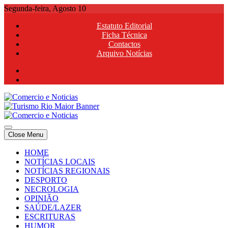
Skip
Segunda-feira, Agosto 10
to
Estatuto Editorial
content
Ficha Técnica
Contactos
Arquivo Notícias
Comercio e Noticias
Notícias e Publicidade Online
Close Menu
Comercio e Noticias
Notícias e Publicidade Online
HOME
NOTÍCIAS LOCAIS
NOTÍCIAS REGIONAIS
DESPORTO
NECROLOGIA
OPINIÃO
SAÚDE/LAZER
ESCRITURAS
HUMOR