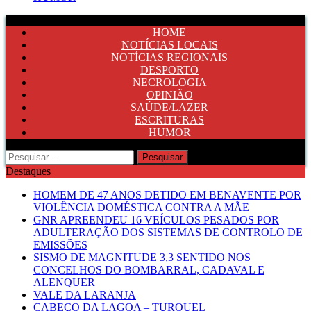
HOME
NOTÍCIAS LOCAIS
NOTÍCIAS REGIONAIS
DESPORTO
NECROLOGIA
OPINIÃO
SAÚDE/LAZER
ESCRITURAS
HUMOR
Pesquisar
por:
Destaques
HOMEM DE 47 ANOS DETIDO EM BENAVENTE POR
VIOLÊNCIA DOMÉSTICA CONTRA A MÃE
GNR APREENDEU 16 VEÍCULOS PESADOS POR
ADULTERAÇÃO DOS SISTEMAS DE CONTROLO DE
EMISSÕES
SISMO DE MAGNITUDE 3,3 SENTIDO NOS
CONCELHOS DO BOMBARRAL, CADAVAL E
ALENQUER
VALE DA LARANJA
CABEÇO DA LAGOA – TURQUEL