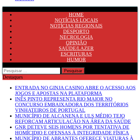
HOME
NOTÍCIAS LOCAIS
NOTÍCIAS REGIONAIS
DESPORTO
NECROLOGIA
OPINIÃO
SAÚDE/LAZER
ESCRITURAS
HUMOR
Pesquisar
por:
Destaques
ENTRADA NO GINJA CASINO ABRE O ACESSO AOS
JOGOS E APOSTAS NA PLATAFORMA
INÊS PINTO REPRESENTA RIO MAIOR NO
CONCURSO EMBAIXADORA DOS TERRITÓRIOS
VINHATEIROS DE PORTUGAL
MUNICÍPIO DE ALCANENA E ULS MÉDIO TEJO
REFORÇAM ARTICULAÇÃO NA ÁREA DA SAÚDE
GNR DETEVE SEIS HOMENS POR TENTATIVA DE
HOMÍCIDIO E OFENSAS À INTEGRIDADE FÍSICA
MUNICÍPIO DE ABRANTES OFERECE VIATURAS À