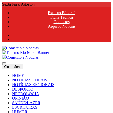
Skip
Sexta-feira, Agosto 7
to
Estatuto Editorial
content
Ficha Técnica
Contactos
Arquivo Notícias
Comercio e Noticias
Notícias e Publicidade Online
Close Menu
Comercio e Noticias
Notícias e Publicidade Online
HOME
NOTÍCIAS LOCAIS
NOTÍCIAS REGIONAIS
DESPORTO
NECROLOGIA
OPINIÃO
SAÚDE/LAZER
ESCRITURAS
HUMOR