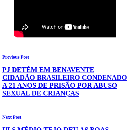
Previous Post
PJ DETÉM EM BENAVENTE
CIDADÃO BRASILEIRO CONDENADO
A 21 ANOS DE PRISÃO POR ABUSO
SEXUAL DE CRIANÇAS
Next Post
ULS MÉDIO TEJO DEU AS BOAS-