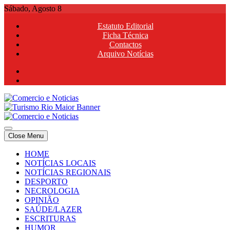
Skip
Sábado, Agosto 8
to
Estatuto Editorial
content
Ficha Técnica
Contactos
Arquivo Notícias
Comercio e Noticias
Notícias e Publicidade Online
Close Menu
Comercio e Noticias
Notícias e Publicidade Online
HOME
NOTÍCIAS LOCAIS
NOTÍCIAS REGIONAIS
DESPORTO
NECROLOGIA
OPINIÃO
SAÚDE/LAZER
ESCRITURAS
HUMOR