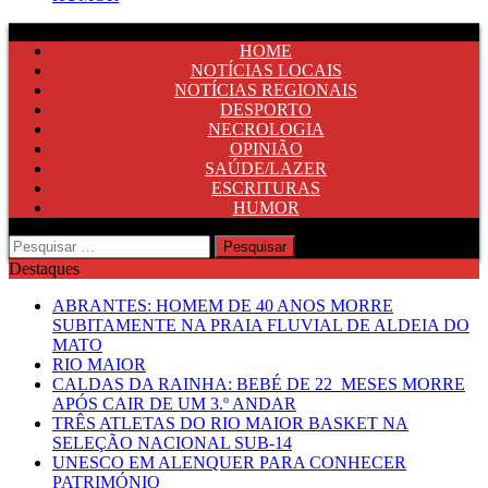
HOME
NOTÍCIAS LOCAIS
NOTÍCIAS REGIONAIS
DESPORTO
NECROLOGIA
OPINIÃO
SAÚDE/LAZER
ESCRITURAS
HUMOR
Pesquisar
por:
Destaques
ABRANTES: HOMEM DE 40 ANOS MORRE
SUBITAMENTE NA PRAIA FLUVIAL DE ALDEIA DO
MATO
RIO MAIOR
CALDAS DA RAINHA: BEBÉ DE 22 MESES MORRE
APÓS CAIR DE UM 3.º ANDAR
TRÊS ATLETAS DO RIO MAIOR BASKET NA
SELEÇÃO NACIONAL SUB-14
UNESCO EM ALENQUER PARA CONHECER
PATRIMÓNIO