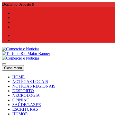
Skip
Domingo, Agosto 9
to
content
Comercio e Noticias
Notícias e Publicidade Online
Close Menu
Comercio e Noticias
Notícias e Publicidade Online
HOME
NOTÍCIAS LOCAIS
NOTÍCIAS REGIONAIS
DESPORTO
NECROLOGIA
OPINIÃO
SAÚDE/LAZER
ESCRITURAS
HUMOR