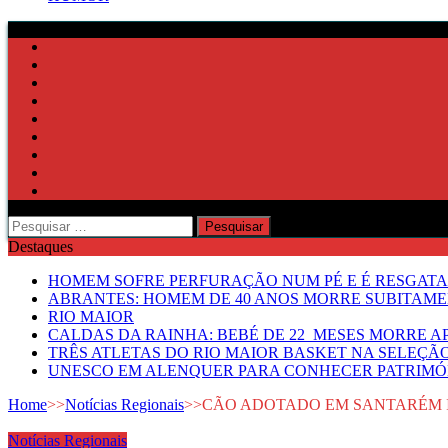
Pesquisar
por:
Destaques
HOMEM SOFRE PERFURAÇÃO NUM PÉ E É RESGATA
ABRANTES: HOMEM DE 40 ANOS MORRE SUBITAMEN
RIO MAIOR
CALDAS DA RAINHA: BEBÉ DE 22 MESES MORRE AP
TRÊS ATLETAS DO RIO MAIOR BASKET NA SELEÇÃ
UNESCO EM ALENQUER PARA CONHECER PATRIMÓ
Home
>>
Notícias Regionais
>>
CÃO ADOTADO EM SANTARÉM I
Notícias Regionais