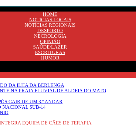
HOME
NOTÍCIAS LOCAIS
NOTÍCIAS REGIONAIS
DESPORTO
NECROLOGIA
OPINIÃO
SAÚDE/LAZER
ESCRITURAS
HUMOR
DO DA ILHA DA BERLENGA
TE NA PRAIA FLUVIAL DE ALDEIA DO MATO
ÓS CAIR DE UM 3.º ANDAR
O NACIONAL SUB-14
NIO
NTEGRA EQUIPA DE CÃES DE TERAPIA