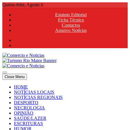
Skip
Quinta-feira, Agosto 6
to
Estatuto Editorial
content
Ficha Técnica
Contactos
Arquivo Notícias
Comercio e Noticias
Notícias e Publicidade Online
Close Menu
Comercio e Noticias
Notícias e Publicidade Online
HOME
NOTÍCIAS LOCAIS
NOTÍCIAS REGIONAIS
DESPORTO
NECROLOGIA
OPINIÃO
SAÚDE/LAZER
ESCRITURAS
HUMOR