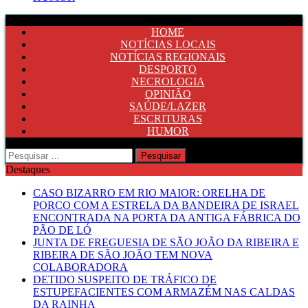
HOME
NOTÍCIAS LOCAIS
NOTÍCIAS REGIONAIS
DESPORTO
NECROLOGIA
OPINIÃO
SAÚDE/LAZER
ESCRITURAS
HUMOR
Pesquisar
por:
Destaques
CASO BIZARRO EM RIO MAIOR: ORELHA DE
PORCO COM A ESTRELA DA BANDEIRA DE ISRAEL
ENCONTRADA NA PORTA DA ANTIGA FÁBRICA DO
PÃO DE LÓ
JUNTA DE FREGUESIA DE SÃO JOÃO DA RIBEIRA E
RIBEIRA DE SÃO JOÃO TEM NOVA
COLABORADORA
DETIDO SUSPEITO DE TRÁFICO DE
ESTUPEFACIENTES COM ARMAZÉM NAS CALDAS
DA RAINHA