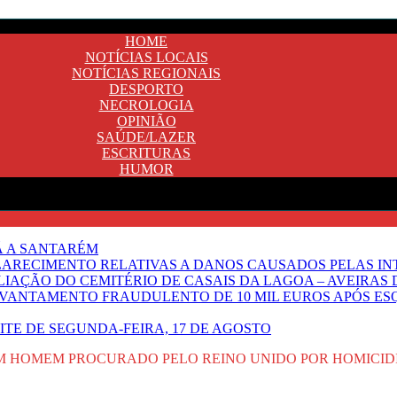
HOME
NOTÍCIAS LOCAIS
NOTÍCIAS REGIONAIS
DESPORTO
NECROLOGIA
OPINIÃO
SAÚDE/LAZER
ESCRITURAS
HUMOR
Ã A SANTARÉM
LARECIMENTO RELATIVAS A DANOS CAUSADOS PELAS IN
IAÇÃO DO CEMITÉRIO DE CASAIS DA LAGOA – AVEIRAS 
VANTAMENTO FRAUDULENTO DE 10 MIL EUROS APÓS ES
OITE DE SEGUNDA-FEIRA, 17 DE AGOSTO
UM HOMEM PROCURADO PELO REINO UNIDO POR HOMICID