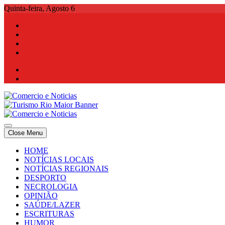
Skip
Quinta-feira, Agosto 6
to
content
Comercio e Noticias
Notícias e Publicidade Online
Close Menu
Comercio e Noticias
Notícias e Publicidade Online
HOME
NOTÍCIAS LOCAIS
NOTÍCIAS REGIONAIS
DESPORTO
NECROLOGIA
OPINIÃO
SAÚDE/LAZER
ESCRITURAS
HUMOR