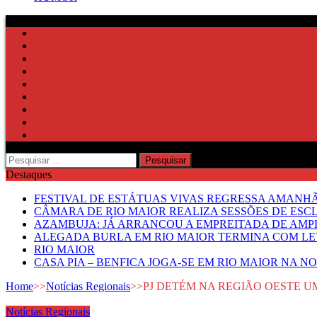
Pesquisar
por:
Destaques
FESTIVAL DE ESTÁTUAS VIVAS REGRESSA AMANH
CÂMARA DE RIO MAIOR REALIZA SESSÕES DE ESC
AZAMBUJA: JÁ ARRANCOU A EMPREITADA DE AMPL
ALEGADA BURLA EM RIO MAIOR TERMINA COM LE
RIO MAIOR
CASA PIA – BENFICA JOGA-SE EM RIO MAIOR NA N
Home
>>
Notícias Regionais
>>
PJ DETÉM NA REGIÃO OESTE 
Notícias Regionais