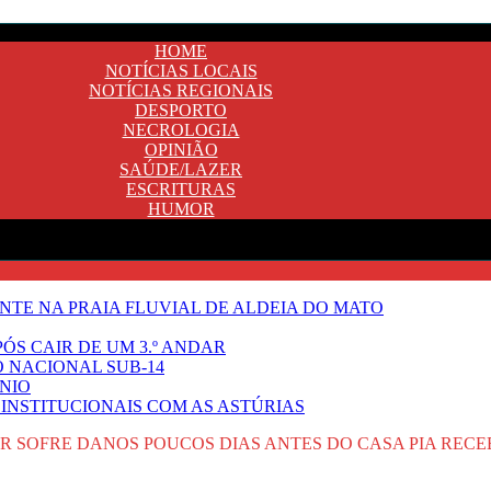
HOME
NOTÍCIAS LOCAIS
NOTÍCIAS REGIONAIS
DESPORTO
NECROLOGIA
OPINIÃO
SAÚDE/LAZER
ESCRITURAS
HUMOR
TE NA PRAIA FLUVIAL DE ALDEIA DO MATO
ÓS CAIR DE UM 3.º ANDAR
O NACIONAL SUB-14
NIO
INSTITUCIONAIS COM AS ASTÚRIAS
OR SOFRE DANOS POUCOS DIAS ANTES DO CASA PIA RECE