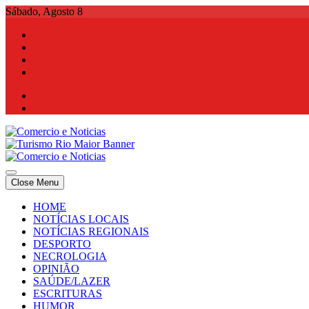
Skip
Sábado, Agosto 8
to
content
Comercio e Noticias
Notícias e Publicidade Online
Close Menu
Comercio e Noticias
Notícias e Publicidade Online
HOME
NOTÍCIAS LOCAIS
NOTÍCIAS REGIONAIS
DESPORTO
NECROLOGIA
OPINIÃO
SAÚDE/LAZER
ESCRITURAS
HUMOR