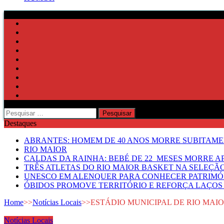
Pesquisar
por:
Destaques
ABRANTES: HOMEM DE 40 ANOS MORRE SUBITAMEN
RIO MAIOR
CALDAS DA RAINHA: BEBÉ DE 22 MESES MORRE AP
TRÊS ATLETAS DO RIO MAIOR BASKET NA SELEÇÃ
UNESCO EM ALENQUER PARA CONHECER PATRIMÓ
ÓBIDOS PROMOVE TERRITÓRIO E REFORÇA LAÇOS 
Home
>>
Notícias Locais
>>
ESTÁDIO MUNICIPAL DE RIO MAI
Notícias Locais