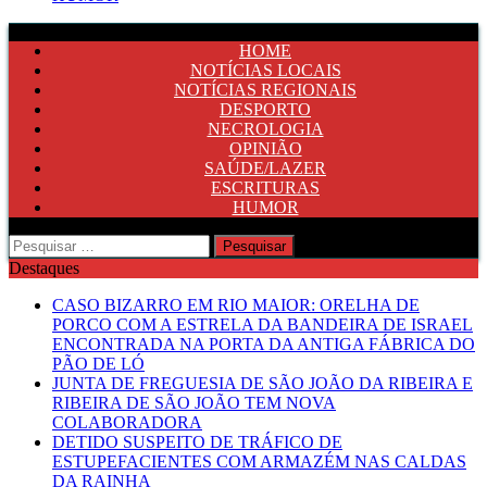
HOME
NOTÍCIAS LOCAIS
NOTÍCIAS REGIONAIS
DESPORTO
NECROLOGIA
OPINIÃO
SAÚDE/LAZER
ESCRITURAS
HUMOR
Pesquisar
por:
Destaques
CASO BIZARRO EM RIO MAIOR: ORELHA DE
PORCO COM A ESTRELA DA BANDEIRA DE ISRAEL
ENCONTRADA NA PORTA DA ANTIGA FÁBRICA DO
PÃO DE LÓ
JUNTA DE FREGUESIA DE SÃO JOÃO DA RIBEIRA E
RIBEIRA DE SÃO JOÃO TEM NOVA
COLABORADORA
DETIDO SUSPEITO DE TRÁFICO DE
ESTUPEFACIENTES COM ARMAZÉM NAS CALDAS
DA RAINHA