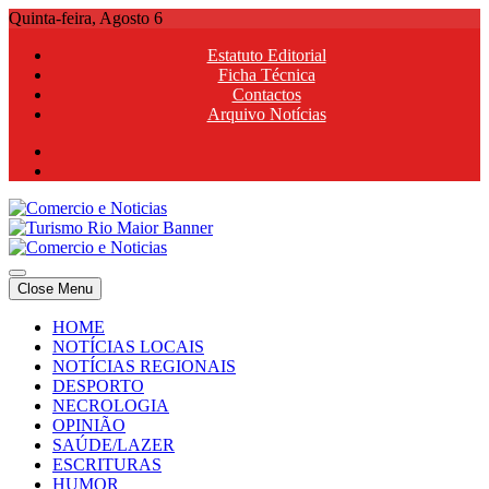
Skip
Quinta-feira, Agosto 6
to
Estatuto Editorial
content
Ficha Técnica
Contactos
Arquivo Notícias
Comercio e Noticias
Notícias e Publicidade Online
Close Menu
Comercio e Noticias
Notícias e Publicidade Online
HOME
NOTÍCIAS LOCAIS
NOTÍCIAS REGIONAIS
DESPORTO
NECROLOGIA
OPINIÃO
SAÚDE/LAZER
ESCRITURAS
HUMOR