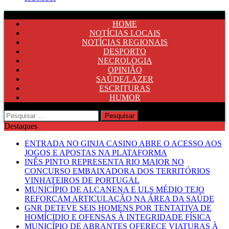
HOME
NOTÍCIAS LOCAIS
NOTÍCIAS REGIONAIS
DESPORTO
NECROLOGIA
OPINIÃO
SAÚDE/LAZER
ESCRITURAS
HUMOR
Pesquisar
por:
Destaques
ENTRADA NO GINJA CASINO ABRE O ACESSO AOS
JOGOS E APOSTAS NA PLATAFORMA
INÊS PINTO REPRESENTA RIO MAIOR NO
CONCURSO EMBAIXADORA DOS TERRITÓRIOS
VINHATEIROS DE PORTUGAL
MUNICÍPIO DE ALCANENA E ULS MÉDIO TEJO
REFORÇAM ARTICULAÇÃO NA ÁREA DA SAÚDE
GNR DETEVE SEIS HOMENS POR TENTATIVA DE
HOMÍCIDIO E OFENSAS À INTEGRIDADE FÍSICA
MUNICÍPIO DE ABRANTES OFERECE VIATURAS À