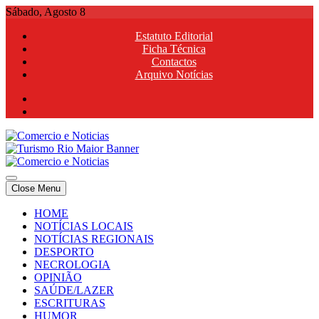
Skip
Sábado, Agosto 8
to
Estatuto Editorial
content
Ficha Técnica
Contactos
Arquivo Notícias
Comercio e Noticias
Notícias e Publicidade Online
Close Menu
Comercio e Noticias
Notícias e Publicidade Online
HOME
NOTÍCIAS LOCAIS
NOTÍCIAS REGIONAIS
DESPORTO
NECROLOGIA
OPINIÃO
SAÚDE/LAZER
ESCRITURAS
HUMOR