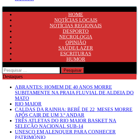
HOME
NOTÍCIAS LOCAIS
NOTÍCIAS REGIONAIS
DESPORTO
NECROLOGIA
OPINIÃO
SAÚDE/LAZER
ESCRITURAS
HUMOR
Pesquisar
por:
Destaques
ABRANTES: HOMEM DE 40 ANOS MORRE
SUBITAMENTE NA PRAIA FLUVIAL DE ALDEIA DO
MATO
RIO MAIOR
CALDAS DA RAINHA: BEBÉ DE 22 MESES MORRE
APÓS CAIR DE UM 3.º ANDAR
TRÊS ATLETAS DO RIO MAIOR BASKET NA
SELEÇÃO NACIONAL SUB-14
UNESCO EM ALENQUER PARA CONHECER
PATRIMÓNIO