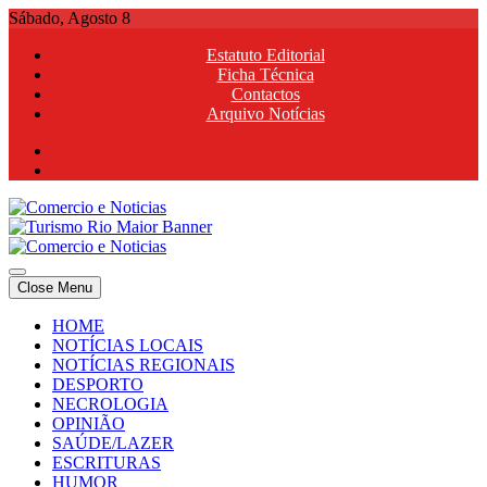
Skip
Sábado, Agosto 8
to
Estatuto Editorial
content
Ficha Técnica
Contactos
Arquivo Notícias
Comercio e Noticias
Notícias e Publicidade Online
Close Menu
Comercio e Noticias
Notícias e Publicidade Online
HOME
NOTÍCIAS LOCAIS
NOTÍCIAS REGIONAIS
DESPORTO
NECROLOGIA
OPINIÃO
SAÚDE/LAZER
ESCRITURAS
HUMOR