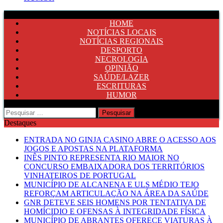
HOME
NOTÍCIAS LOCAIS
NOTÍCIAS REGIONAIS
DESPORTO
NECROLOGIA
OPINIÃO
SAÚDE/LAZER
ESCRITURAS
HUMOR
Pesquisar
por:
Destaques
ENTRADA NO GINJA CASINO ABRE O ACESSO AOS
JOGOS E APOSTAS NA PLATAFORMA
INÊS PINTO REPRESENTA RIO MAIOR NO
CONCURSO EMBAIXADORA DOS TERRITÓRIOS
VINHATEIROS DE PORTUGAL
MUNICÍPIO DE ALCANENA E ULS MÉDIO TEJO
REFORÇAM ARTICULAÇÃO NA ÁREA DA SAÚDE
GNR DETEVE SEIS HOMENS POR TENTATIVA DE
HOMÍCIDIO E OFENSAS À INTEGRIDADE FÍSICA
MUNICÍPIO DE ABRANTES OFERECE VIATURAS À