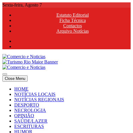
Skip
Sexta-feira, Agosto 7
to
Estatuto Editorial
content
Ficha Técnica
Contactos
Arquivo Notícias
Comercio e Noticias
Notícias e Publicidade Online
Close Menu
Comercio e Noticias
Notícias e Publicidade Online
HOME
NOTÍCIAS LOCAIS
NOTÍCIAS REGIONAIS
DESPORTO
NECROLOGIA
OPINIÃO
SAÚDE/LAZER
ESCRITURAS
HUMOR