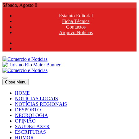
Skip
Sábado, Agosto 8
to
Estatuto Editorial
content
Ficha Técnica
Contactos
Arquivo Notícias
Comercio e Noticias
Notícias e Publicidade Online
Close Menu
Comercio e Noticias
Notícias e Publicidade Online
HOME
NOTÍCIAS LOCAIS
NOTÍCIAS REGIONAIS
DESPORTO
NECROLOGIA
OPINIÃO
SAÚDE/LAZER
ESCRITURAS
HUMOR