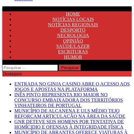
HOME
NOTÍCIAS LOCAIS
NOTÍCIAS REGIONAIS
DESPORTO
NECROLOGIA
OPINIÃO
SAÚDE/LAZER
ESCRITURAS
HUMOR
Pesquisar
por:
Destaques
ENTRADA NO GINJA CASINO ABRE O ACESSO AOS
JOGOS E APOSTAS NA PLATAFORMA
INÊS PINTO REPRESENTA RIO MAIOR NO
CONCURSO EMBAIXADORA DOS TERRITÓRIOS
VINHATEIROS DE PORTUGAL
MUNICÍPIO DE ALCANENA E ULS MÉDIO TEJO
REFORÇAM ARTICULAÇÃO NA ÁREA DA SAÚDE
GNR DETEVE SEIS HOMENS POR TENTATIVA DE
HOMÍCIDIO E OFENSAS À INTEGRIDADE FÍSICA
MUNICÍPIO DE ABRANTES OFERECE VIATURAS À