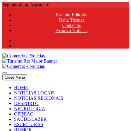
Skip
Segunda-feira, Agosto 10
to
Estatuto Editorial
content
Ficha Técnica
Contactos
Arquivo Notícias
Comercio e Noticias
Notícias e Publicidade Online
Close Menu
Comercio e Noticias
Notícias e Publicidade Online
HOME
NOTÍCIAS LOCAIS
NOTÍCIAS REGIONAIS
DESPORTO
NECROLOGIA
OPINIÃO
SAÚDE/LAZER
ESCRITURAS
HUMOR