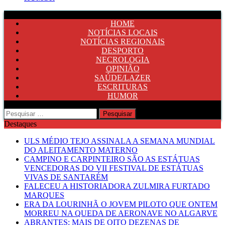
HOME
NOTÍCIAS LOCAIS
NOTÍCIAS REGIONAIS
DESPORTO
NECROLOGIA
OPINIÃO
SAÚDE/LAZER
ESCRITURAS
HUMOR
Pesquisar
por:
Destaques
ULS MÉDIO TEJO ASSINALA A SEMANA MUNDIAL
DO ALEITAMENTO MATERNO
CAMPINO E CARPINTEIRO SÃO AS ESTÁTUAS
VENCEDORAS DO VII FESTIVAL DE ESTÁTUAS
VIVAS DE SANTARÉM
FALECEU A HISTORIADORA ZULMIRA FURTADO
MARQUES
ERA DA LOURINHÃ O JOVEM PILOTO QUE ONTEM
MORREU NA QUEDA DE AERONAVE NO ALGARVE
ABRANTES: MAIS DE OITO DEZENAS DE