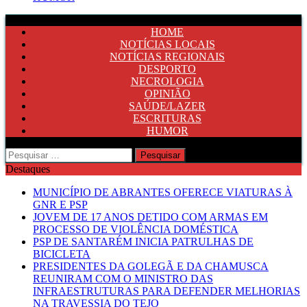
HOME
NOTÍCIAS LOCAIS
NOTÍCIAS REGIONAIS
DESPORTO
NECROLOGIA
OPINIÃO
SAÚDE/LAZER
ESCRITURAS
HUMOR
Pesquisar
por:
Destaques
MUNICÍPIO DE ABRANTES OFERECE VIATURAS À
GNR E PSP
JOVEM DE 17 ANOS DETIDO COM ARMAS EM
PROCESSO DE VIOLÊNCIA DOMÉSTICA
PSP DE SANTARÉM INICIA PATRULHAS DE
BICICLETA
PRESIDENTES DA GOLEGÃ E DA CHAMUSCA
REUNIRAM COM O MINISTRO DAS
INFRAESTRUTURAS PARA DEFENDER MELHORIAS
NA TRAVESSIA DO TEJO