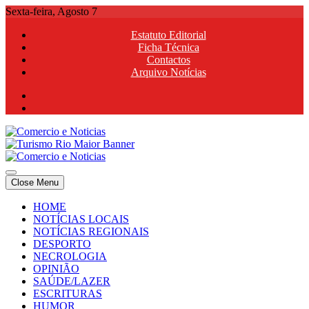
Skip
Sexta-feira, Agosto 7
to
Estatuto Editorial
content
Ficha Técnica
Contactos
Arquivo Notícias
Comercio e Noticias
Notícias e Publicidade Online
Close Menu
Comercio e Noticias
Notícias e Publicidade Online
HOME
NOTÍCIAS LOCAIS
NOTÍCIAS REGIONAIS
DESPORTO
NECROLOGIA
OPINIÃO
SAÚDE/LAZER
ESCRITURAS
HUMOR