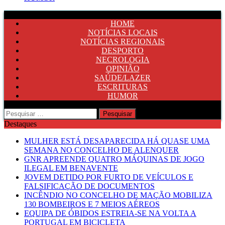
HOME
NOTÍCIAS LOCAIS
NOTÍCIAS REGIONAIS
DESPORTO
NECROLOGIA
OPINIÃO
SAÚDE/LAZER
ESCRITURAS
HUMOR
Pesquisar
por:
Destaques
MULHER ESTÁ DESAPARECIDA HÁ QUASE UMA
SEMANA NO CONCELHO DE ALENQUER
GNR APREENDE QUATRO MÁQUINAS DE JOGO
ILEGAL EM BENAVENTE
JOVEM DETIDO POR FURTO DE VEÍCULOS E
FALSIFICAÇÃO DE DOCUMENTOS
INCÊNDIO NO CONCELHO DE MAÇÃO MOBILIZA
130 BOMBEIROS E 7 MEIOS AÉREOS
EQUIPA DE ÓBIDOS ESTREIA-SE NA VOLTA A
PORTUGAL EM BICICLETA