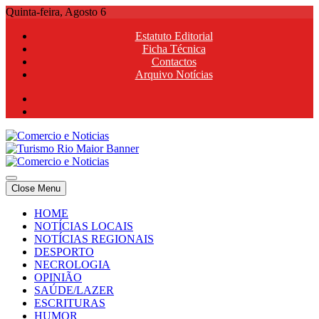
Skip
Quinta-feira, Agosto 6
to
Estatuto Editorial
content
Ficha Técnica
Contactos
Arquivo Notícias
Comercio e Noticias
Notícias e Publicidade Online
Close Menu
Comercio e Noticias
Notícias e Publicidade Online
HOME
NOTÍCIAS LOCAIS
NOTÍCIAS REGIONAIS
DESPORTO
NECROLOGIA
OPINIÃO
SAÚDE/LAZER
ESCRITURAS
HUMOR