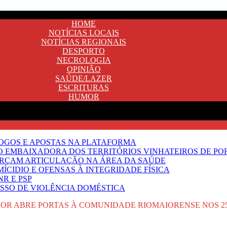
HOME
NOTÍCIAS LOCAIS
NOTÍCIAS REGIONAIS
DESPORTO
NECROLOGIA
OPINIÃO
SAÚDE/LAZER
ESCRITURAS
HUMOR
JOGOS E APOSTAS NA PLATAFORMA
SO EMBAIXADORA DOS TERRITÓRIOS VINHATEIROS DE P
FORÇAM ARTICULAÇÃO NA ÁREA DA SAÚDE
ÍCIDIO E OFENSAS À INTEGRIDADE FÍSICA
R E PSP
SSO DE VIOLÊNCIA DOMÉSTICA
IOR ABRE PORTAS À COMUNIDADE RIOMAIORENSE NOS 2