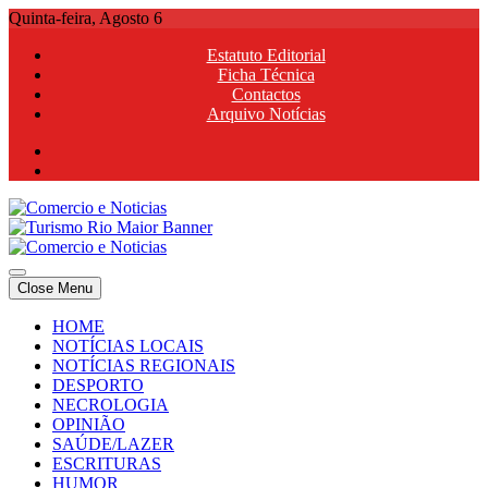
Skip
Quinta-feira, Agosto 6
to
Estatuto Editorial
content
Ficha Técnica
Contactos
Arquivo Notícias
Comercio e Noticias
Notícias e Publicidade Online
Close Menu
Comercio e Noticias
Notícias e Publicidade Online
HOME
NOTÍCIAS LOCAIS
NOTÍCIAS REGIONAIS
DESPORTO
NECROLOGIA
OPINIÃO
SAÚDE/LAZER
ESCRITURAS
HUMOR