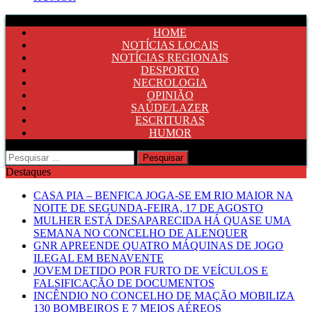
HOME
NOTÍCIAS LOCAIS
NOTÍCIAS REGIONAIS
DESPORTO
NECROLOGIA
OPINIÃO
SAÚDE/LAZER
ESCRITURAS
HUMOR
Pesquisar
por:
Destaques
CASA PIA – BENFICA JOGA-SE EM RIO MAIOR NA
NOITE DE SEGUNDA-FEIRA, 17 DE AGOSTO
MULHER ESTÁ DESAPARECIDA HÁ QUASE UMA
SEMANA NO CONCELHO DE ALENQUER
GNR APREENDE QUATRO MÁQUINAS DE JOGO
ILEGAL EM BENAVENTE
JOVEM DETIDO POR FURTO DE VEÍCULOS E
FALSIFICAÇÃO DE DOCUMENTOS
INCÊNDIO NO CONCELHO DE MAÇÃO MOBILIZA
130 BOMBEIROS E 7 MEIOS AÉREOS