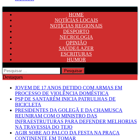
HOME
NOTÍCIAS LOCAIS
NOTÍCIAS REGIONAIS
DESPORTO
NECROLOGIA
OPINIÃO
SAÚDE/LAZER
ESCRITURAS
HUMOR
Pesquisar
por:
Destaques
JOVEM DE 17 ANOS DETIDO COM ARMAS EM
PROCESSO DE VIOLÊNCIA DOMÉSTICA
PSP DE SANTARÉM INICIA PATRULHAS DE
BICICLETA
PRESIDENTES DA GOLEGÃ E DA CHAMUSCA
REUNIRAM COM O MINISTRO DAS
INFRAESTRUTURAS PARA DEFENDER MELHORIAS
NA TRAVESSIA DO TEJO
AGIR SOBE AO PALCO DA FESTA NA PRAÇA
CONTINENTE EM TOMAR