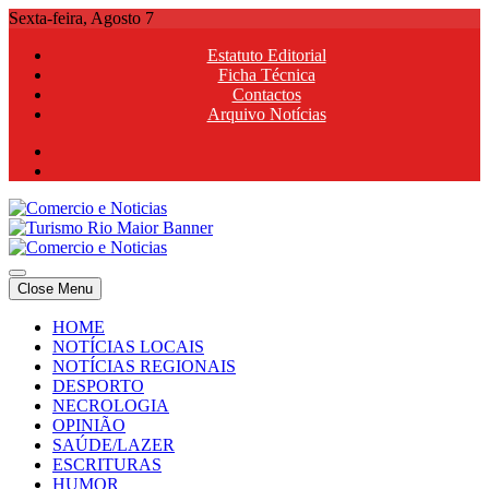
Skip
Sexta-feira, Agosto 7
to
Estatuto Editorial
content
Ficha Técnica
Contactos
Arquivo Notícias
Comercio e Noticias
Notícias e Publicidade Online
Close Menu
Comercio e Noticias
Notícias e Publicidade Online
HOME
NOTÍCIAS LOCAIS
NOTÍCIAS REGIONAIS
DESPORTO
NECROLOGIA
OPINIÃO
SAÚDE/LAZER
ESCRITURAS
HUMOR