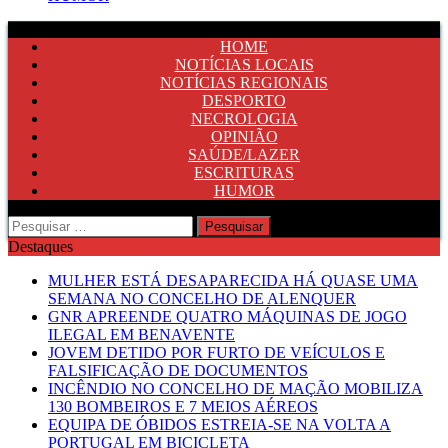
HOME
NOTÍCIAS LOCAIS
NOTÍCIAS REGIONAIS
DESPORTO
NECROLOGIA
OPINIÃO
SAÚDE/LAZER
ESCRITURAS
HUMOR
Pesquisar
por:
Destaques
MULHER ESTÁ DESAPARECIDA HÁ QUASE UMA
SEMANA NO CONCELHO DE ALENQUER
GNR APREENDE QUATRO MÁQUINAS DE JOGO
ILEGAL EM BENAVENTE
JOVEM DETIDO POR FURTO DE VEÍCULOS E
FALSIFICAÇÃO DE DOCUMENTOS
INCÊNDIO NO CONCELHO DE MAÇÃO MOBILIZA
130 BOMBEIROS E 7 MEIOS AÉREOS
EQUIPA DE ÓBIDOS ESTREIA-SE NA VOLTA A
PORTUGAL EM BICICLETA