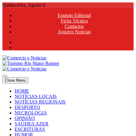
Skip
Quinta-feira, Agosto 6
to
Estatuto Editorial
content
Ficha Técnica
Contactos
Arquivo Notícias
Comercio e Noticias
Notícias e Publicidade Online
Close Menu
Comercio e Noticias
Notícias e Publicidade Online
HOME
NOTÍCIAS LOCAIS
NOTÍCIAS REGIONAIS
DESPORTO
NECROLOGIA
OPINIÃO
SAÚDE/LAZER
ESCRITURAS
HUMOR