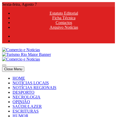
Skip
Sexta-feira, Agosto 7
to
Estatuto Editorial
content
Ficha Técnica
Contactos
Arquivo Notícias
Comercio e Noticias
Notícias e Publicidade Online
Close Menu
Comercio e Noticias
Notícias e Publicidade Online
HOME
NOTÍCIAS LOCAIS
NOTÍCIAS REGIONAIS
DESPORTO
NECROLOGIA
OPINIÃO
SAÚDE/LAZER
ESCRITURAS
HUMOR