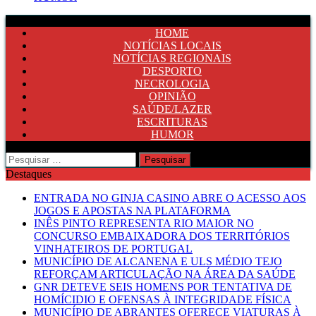
HOME
NOTÍCIAS LOCAIS
NOTÍCIAS REGIONAIS
DESPORTO
NECROLOGIA
OPINIÃO
SAÚDE/LAZER
ESCRITURAS
HUMOR
Pesquisar
por:
Destaques
ENTRADA NO GINJA CASINO ABRE O ACESSO AOS
JOGOS E APOSTAS NA PLATAFORMA
INÊS PINTO REPRESENTA RIO MAIOR NO
CONCURSO EMBAIXADORA DOS TERRITÓRIOS
VINHATEIROS DE PORTUGAL
MUNICÍPIO DE ALCANENA E ULS MÉDIO TEJO
REFORÇAM ARTICULAÇÃO NA ÁREA DA SAÚDE
GNR DETEVE SEIS HOMENS POR TENTATIVA DE
HOMÍCIDIO E OFENSAS À INTEGRIDADE FÍSICA
MUNICÍPIO DE ABRANTES OFERECE VIATURAS À