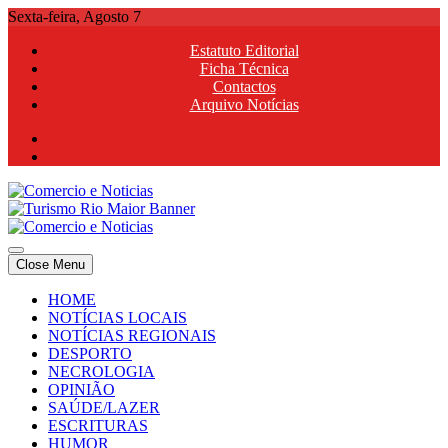
Skip
Sexta-feira, Agosto 7
to
Estatuto Editorial
content
Ficha Técnica
Contactos
Arquivo Notícias
Comercio e Noticias
Notícias e Publicidade Online
Close Menu
Comercio e Noticias
Notícias e Publicidade Online
HOME
NOTÍCIAS LOCAIS
NOTÍCIAS REGIONAIS
DESPORTO
NECROLOGIA
OPINIÃO
SAÚDE/LAZER
ESCRITURAS
HUMOR