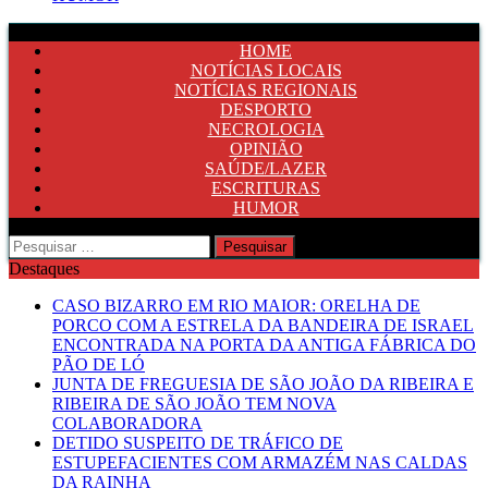
HOME
NOTÍCIAS LOCAIS
NOTÍCIAS REGIONAIS
DESPORTO
NECROLOGIA
OPINIÃO
SAÚDE/LAZER
ESCRITURAS
HUMOR
Pesquisar
por:
Destaques
CASO BIZARRO EM RIO MAIOR: ORELHA DE
PORCO COM A ESTRELA DA BANDEIRA DE ISRAEL
ENCONTRADA NA PORTA DA ANTIGA FÁBRICA DO
PÃO DE LÓ
JUNTA DE FREGUESIA DE SÃO JOÃO DA RIBEIRA E
RIBEIRA DE SÃO JOÃO TEM NOVA
COLABORADORA
DETIDO SUSPEITO DE TRÁFICO DE
ESTUPEFACIENTES COM ARMAZÉM NAS CALDAS
DA RAINHA