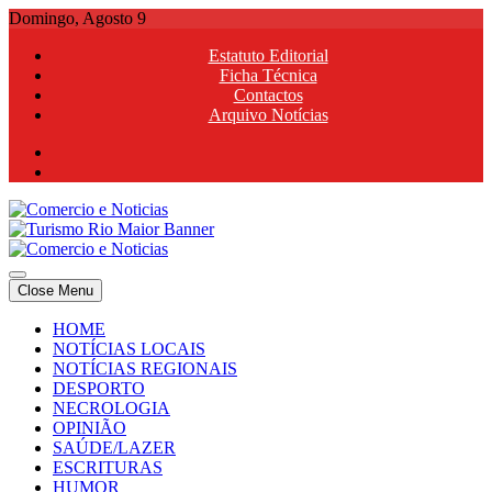
Skip
Domingo, Agosto 9
to
Estatuto Editorial
content
Ficha Técnica
Contactos
Arquivo Notícias
Comercio e Noticias
Notícias e Publicidade Online
Close Menu
Comercio e Noticias
Notícias e Publicidade Online
HOME
NOTÍCIAS LOCAIS
NOTÍCIAS REGIONAIS
DESPORTO
NECROLOGIA
OPINIÃO
SAÚDE/LAZER
ESCRITURAS
HUMOR