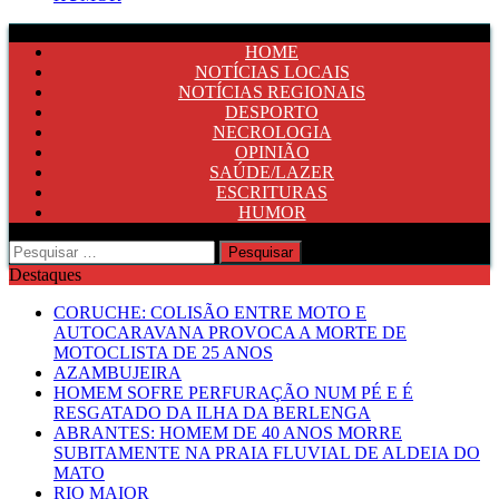
HOME
NOTÍCIAS LOCAIS
NOTÍCIAS REGIONAIS
DESPORTO
NECROLOGIA
OPINIÃO
SAÚDE/LAZER
ESCRITURAS
HUMOR
Pesquisar
por:
Destaques
CORUCHE: COLISÃO ENTRE MOTO E
AUTOCARAVANA PROVOCA A MORTE DE
MOTOCLISTA DE 25 ANOS
AZAMBUJEIRA
HOMEM SOFRE PERFURAÇÃO NUM PÉ E É
RESGATADO DA ILHA DA BERLENGA
ABRANTES: HOMEM DE 40 ANOS MORRE
SUBITAMENTE NA PRAIA FLUVIAL DE ALDEIA DO
MATO
RIO MAIOR