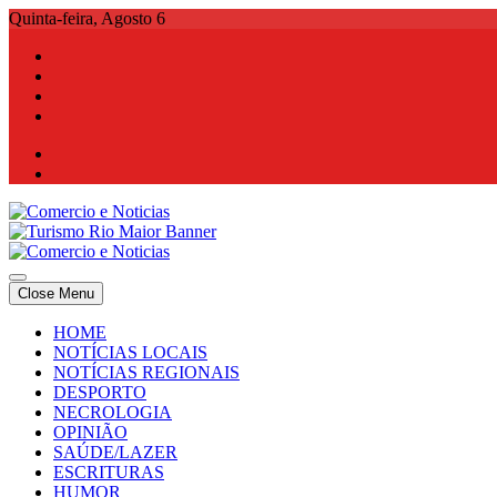
Skip
Quinta-feira, Agosto 6
to
content
Comercio e Noticias
Notícias e Publicidade Online
Close Menu
Comercio e Noticias
Notícias e Publicidade Online
HOME
NOTÍCIAS LOCAIS
NOTÍCIAS REGIONAIS
DESPORTO
NECROLOGIA
OPINIÃO
SAÚDE/LAZER
ESCRITURAS
HUMOR