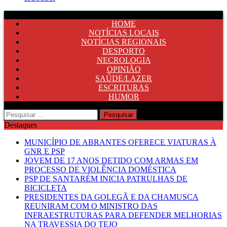
HOME
NOTÍCIAS LOCAIS
NOTÍCIAS REGIONAIS
DESPORTO
NECROLOGIA
OPINIÃO
SAÚDE/LAZER
ESCRITURAS
HUMOR
Pesquisar
por:
Destaques
MUNICÍPIO DE ABRANTES OFERECE VIATURAS À
GNR E PSP
JOVEM DE 17 ANOS DETIDO COM ARMAS EM
PROCESSO DE VIOLÊNCIA DOMÉSTICA
PSP DE SANTARÉM INICIA PATRULHAS DE
BICICLETA
PRESIDENTES DA GOLEGÃ E DA CHAMUSCA
REUNIRAM COM O MINISTRO DAS
INFRAESTRUTURAS PARA DEFENDER MELHORIAS
NA TRAVESSIA DO TEJO