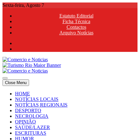
Skip
Sexta-feira, Agosto 7
to
Estatuto Editorial
content
Ficha Técnica
Contactos
Arquivo Notícias
Comercio e Noticias
Notícias e Publicidade Online
Close Menu
Comercio e Noticias
Notícias e Publicidade Online
HOME
NOTÍCIAS LOCAIS
NOTÍCIAS REGIONAIS
DESPORTO
NECROLOGIA
OPINIÃO
SAÚDE/LAZER
ESCRITURAS
HUMOR