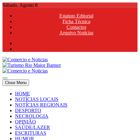
Skip
Sábado, Agosto 8
to
Estatuto Editorial
content
Ficha Técnica
Contactos
Arquivo Notícias
Comercio e Noticias
Notícias e Publicidade Online
Close Menu
Comercio e Noticias
Notícias e Publicidade Online
HOME
NOTÍCIAS LOCAIS
NOTÍCIAS REGIONAIS
DESPORTO
NECROLOGIA
OPINIÃO
SAÚDE/LAZER
ESCRITURAS
HUMOR