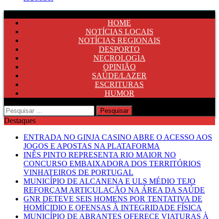
HOME
NOTÍCIAS LOCAIS
NOTÍCIAS REGIONAIS
DESPORTO
NECROLOGIA
OPINIÃO
SAÚDE/LAZER
ESCRITURAS
HUMOR
Pesquisar
por:
Destaques
ENTRADA NO GINJA CASINO ABRE O ACESSO AOS
JOGOS E APOSTAS NA PLATAFORMA
INÊS PINTO REPRESENTA RIO MAIOR NO
CONCURSO EMBAIXADORA DOS TERRITÓRIOS
VINHATEIROS DE PORTUGAL
MUNICÍPIO DE ALCANENA E ULS MÉDIO TEJO
REFORÇAM ARTICULAÇÃO NA ÁREA DA SAÚDE
GNR DETEVE SEIS HOMENS POR TENTATIVA DE
HOMÍCIDIO E OFENSAS À INTEGRIDADE FÍSICA
MUNICÍPIO DE ABRANTES OFERECE VIATURAS À