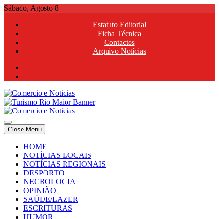
Skip
Sábado, Agosto 8
to
Estatuto Editorial
content
Ficha Técnica
Contactos
Arquivo Notícias
Comercio e Noticias
Notícias e Publicidade Online
Close Menu
Comercio e Noticias
Notícias e Publicidade Online
HOME
NOTÍCIAS LOCAIS
NOTÍCIAS REGIONAIS
DESPORTO
NECROLOGIA
OPINIÃO
SAÚDE/LAZER
ESCRITURAS
HUMOR