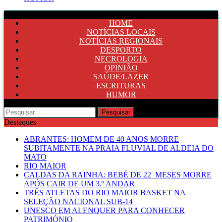
HOME
NOTÍCIAS LOCAIS
NOTÍCIAS REGIONAIS
DESPORTO
NECROLOGIA
OPINIÃO
SAÚDE/LAZER
ESCRITURAS
HUMOR
Pesquisar
por:
Destaques
ABRANTES: HOMEM DE 40 ANOS MORRE
SUBITAMENTE NA PRAIA FLUVIAL DE ALDEIA DO
MATO
RIO MAIOR
CALDAS DA RAINHA: BEBÉ DE 22 MESES MORRE
APÓS CAIR DE UM 3.º ANDAR
TRÊS ATLETAS DO RIO MAIOR BASKET NA
SELEÇÃO NACIONAL SUB-14
UNESCO EM ALENQUER PARA CONHECER
PATRIMÓNIO