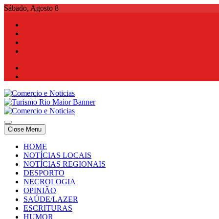
Skip
Sábado, Agosto 8
to
content
Comercio e Noticias
Notícias e Publicidade Online
Close Menu
Comercio e Noticias
Notícias e Publicidade Online
HOME
NOTÍCIAS LOCAIS
NOTÍCIAS REGIONAIS
DESPORTO
NECROLOGIA
OPINIÃO
SAÚDE/LAZER
ESCRITURAS
HUMOR