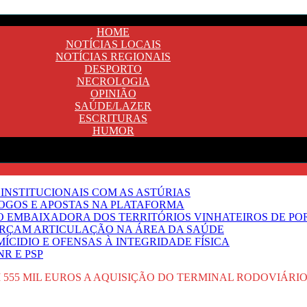
HOME
NOTÍCIAS LOCAIS
NOTÍCIAS REGIONAIS
DESPORTO
NECROLOGIA
OPINIÃO
SAÚDE/LAZER
ESCRITURAS
HUMOR
INSTITUCIONAIS COM AS ASTÚRIAS
JOGOS E APOSTAS NA PLATAFORMA
SO EMBAIXADORA DOS TERRITÓRIOS VINHATEIROS DE P
FORÇAM ARTICULAÇÃO NA ÁREA DA SAÚDE
ÍCIDIO E OFENSAS À INTEGRIDADE FÍSICA
R E PSP
 555 MIL EUROS A AQUISIÇÃO DO TERMINAL RODOVIÁRI