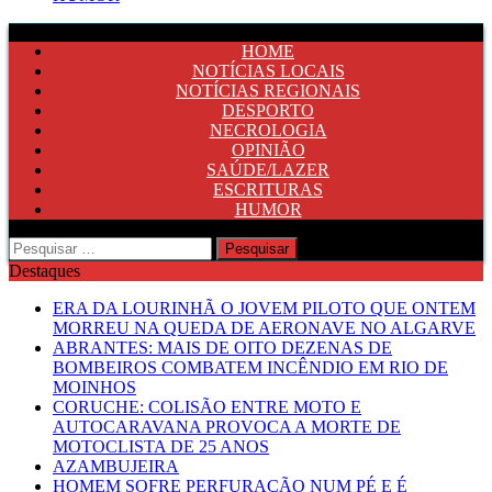
HOME
NOTÍCIAS LOCAIS
NOTÍCIAS REGIONAIS
DESPORTO
NECROLOGIA
OPINIÃO
SAÚDE/LAZER
ESCRITURAS
HUMOR
Pesquisar
por:
Destaques
ERA DA LOURINHÃ O JOVEM PILOTO QUE ONTEM
MORREU NA QUEDA DE AERONAVE NO ALGARVE
ABRANTES: MAIS DE OITO DEZENAS DE
BOMBEIROS COMBATEM INCÊNDIO EM RIO DE
MOINHOS
CORUCHE: COLISÃO ENTRE MOTO E
AUTOCARAVANA PROVOCA A MORTE DE
MOTOCLISTA DE 25 ANOS
AZAMBUJEIRA
HOMEM SOFRE PERFURAÇÃO NUM PÉ E É