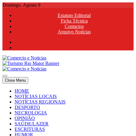
Skip
Domingo, Agosto 9
to
Estatuto Editorial
content
Ficha Técnica
Contactos
Arquivo Notícias
Comercio e Noticias
Notícias e Publicidade Online
Close Menu
Comercio e Noticias
Notícias e Publicidade Online
HOME
NOTÍCIAS LOCAIS
NOTÍCIAS REGIONAIS
DESPORTO
NECROLOGIA
OPINIÃO
SAÚDE/LAZER
ESCRITURAS
HUMOR