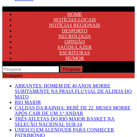
HOME
NOTÍCIAS LOCAIS
NOTÍCIAS REGIONAIS
DESPORTO
NECROLOGIA
OPINIÃO
SAÚDE/LAZER
ESCRITURAS
HUMOR
Pesquisar
por:
Destaques
ABRANTES: HOMEM DE 40 ANOS MORRE
SUBITAMENTE NA PRAIA FLUVIAL DE ALDEIA DO
MATO
RIO MAIOR
CALDAS DA RAINHA: BEBÉ DE 22 MESES MORRE
APÓS CAIR DE UM 3.º ANDAR
TRÊS ATLETAS DO RIO MAIOR BASKET NA
SELEÇÃO NACIONAL SUB-14
UNESCO EM ALENQUER PARA CONHECER
PATRIMÓNIO