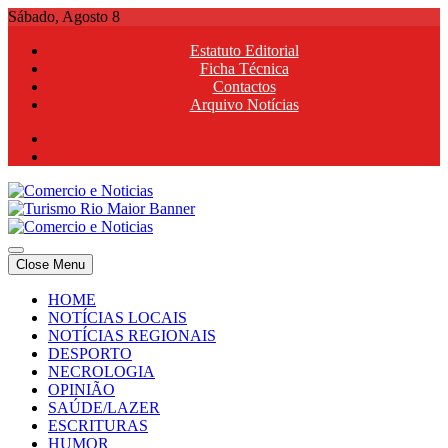
Skip
Sábado, Agosto 8
to
Estatuto Editorial
content
Ficha Técnica
Contactos
Arquivo Notícias
Comercio e Noticias
Notícias e Publicidade Online
Close Menu
Comercio e Noticias
Notícias e Publicidade Online
HOME
NOTÍCIAS LOCAIS
NOTÍCIAS REGIONAIS
DESPORTO
NECROLOGIA
OPINIÃO
SAÚDE/LAZER
ESCRITURAS
HUMOR