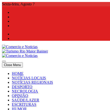
Skip
Sexta-feira, Agosto 7
to
content
Comercio e Noticias
Notícias e Publicidade Online
Close Menu
Comercio e Noticias
Notícias e Publicidade Online
HOME
NOTÍCIAS LOCAIS
NOTÍCIAS REGIONAIS
DESPORTO
NECROLOGIA
OPINIÃO
SAÚDE/LAZER
ESCRITURAS
HUMOR