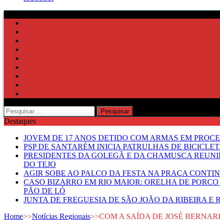
Pesquisar
por:
Destaques
JOVEM DE 17 ANOS DETIDO COM ARMAS EM PROCE
PSP DE SANTARÉM INICIA PATRULHAS DE BICICLE
PRESIDENTES DA GOLEGÃ E DA CHAMUSCA REUNI
DO TEJO
AGIR SOBE AO PALCO DA FESTA NA PRAÇA CONTI
CASO BIZARRO EM RIO MAIOR: ORELHA DE PORCO
PÃO DE LÓ
JUNTA DE FREGUESIA DE SÃO JOÃO DA RIBEIRA 
Home
>>
Notícias Regionais
>>
COM A SAÍDA DE JOSÉ BERNA