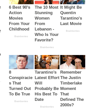
e
e
o