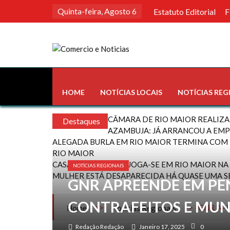
Skip
Quinta-feira, Agosto 6
Estatuto Editorial
F
to
content
Comercio e Noticias
Notícias e Publicidade Online
HOME
NOTÍCIAS LOCAIS
NOTÍCIAS REG
CÂMARA DE RIO MAIOR REALIZA
Destaques
AZAMBUJA: JÁ ARRANCOU A EMP
ALEGADA BURLA EM RIO MAIOR TERMINA COM 
RIO MAIOR
CASA PIA – BENFICA JOGA-SE EM RIO MAIOR N
NOTÍCIAS REGIONAIS
MULHER ESTÁ DESAPARECIDA HÁ QUASE UMA 
GNR APREENDE EM PEN
CONTRAFEITOS E MUN
>>
>>
GNR APR
Home
Notícias Regionais
Redação Redação
Janeiro 17, 2025
0