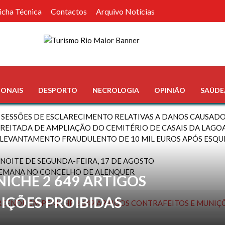
icha Técnica
Contactos
Arquivo Notícias
IONAIS
DESPORTO
NECROLOGIA
OPINIÃO
SAÚDE
 SESSÕES DE ESCLARECIMENTO RELATIVAS A DANOS CAUSADO
REITADA DE AMPLIAÇÃO DO CEMITÉRIO DE CASAIS DA LAGOA 
LEVANTAMENTO FRAUDULENTO DE 10 MIL EUROS APÓS ESQU
A NOITE DE SEGUNDA-FEIRA, 17 DE AGOSTO
SEMANA NO CONCELHO DE ALENQUER
ICHE 2 649 ARTIGOS
IÇÕES PROIBIDAS
EENDE EM PENICHE 2 649 ARTIGOS CONTRAFEITOS E MUNIÇ