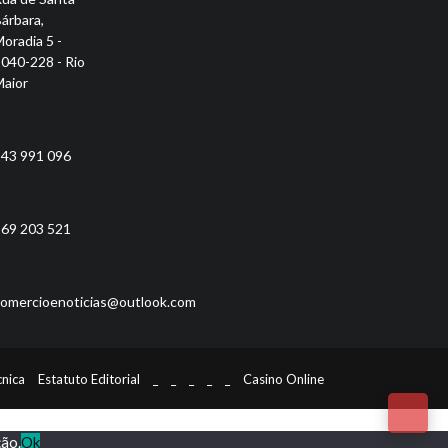
árbara,
oradia 5 -
040-228 - Rio
aior
43 991 096
69 203 521
omercioenoticias@outlook.com
cnica
Estatuto Editorial
_
_
_
_
_
Casino Online
ção.
Ok