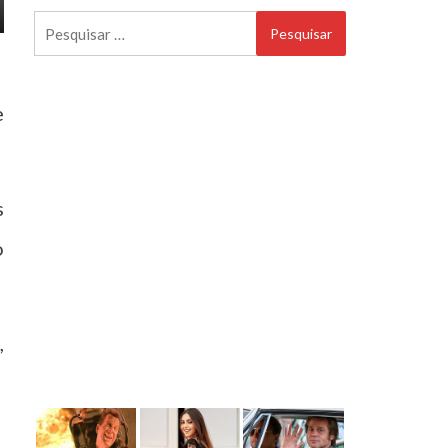
Pesquisar
por:
e
s
o
,