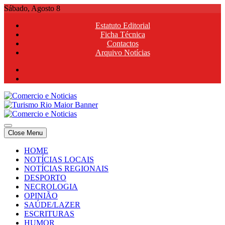
Skip
Sábado, Agosto 8
to
Estatuto Editorial
content
Ficha Técnica
Contactos
Arquivo Notícias
Comercio e Noticias
Notícias e Publicidade Online
Close Menu
Comercio e Noticias
Notícias e Publicidade Online
HOME
NOTÍCIAS LOCAIS
NOTÍCIAS REGIONAIS
DESPORTO
NECROLOGIA
OPINIÃO
SAÚDE/LAZER
ESCRITURAS
HUMOR