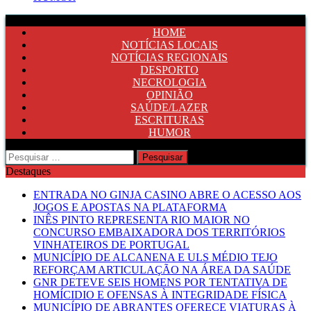
HOME
NOTÍCIAS LOCAIS
NOTÍCIAS REGIONAIS
DESPORTO
NECROLOGIA
OPINIÃO
SAÚDE/LAZER
ESCRITURAS
HUMOR
Pesquisar
por:
Destaques
ENTRADA NO GINJA CASINO ABRE O ACESSO AOS
JOGOS E APOSTAS NA PLATAFORMA
INÊS PINTO REPRESENTA RIO MAIOR NO
CONCURSO EMBAIXADORA DOS TERRITÓRIOS
VINHATEIROS DE PORTUGAL
MUNICÍPIO DE ALCANENA E ULS MÉDIO TEJO
REFORÇAM ARTICULAÇÃO NA ÁREA DA SAÚDE
GNR DETEVE SEIS HOMENS POR TENTATIVA DE
HOMÍCIDIO E OFENSAS À INTEGRIDADE FÍSICA
MUNICÍPIO DE ABRANTES OFERECE VIATURAS À