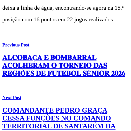
deixa a linha de água, encontrando-se agora na 15.ª
posição com 16 pontos em 22 jogos realizados.
Previous Post
𝐀𝐋𝐂𝐎𝐁𝐀Ç𝐀 𝐄 𝐁𝐎𝐌𝐁𝐀𝐑𝐑𝐀𝐋
𝐀𝐂𝐎𝐋𝐇𝐄𝐑𝐀𝐌 𝐎 𝐓𝐎𝐑𝐍𝐄𝐈𝐎 𝐃𝐀𝐒
𝐑𝐄𝐆𝐈Õ𝐄𝐒 𝐃𝐄 𝐅𝐔𝐓𝐄𝐁𝐎𝐋 𝐒É𝐍𝐈𝐎𝐑 𝟐𝟎𝟐𝟔
Next Post
COMANDANTE PEDRO GRAÇA
CESSA FUNÇÕES NO COMANDO
TERRITORIAL DE SANTARÉM DA