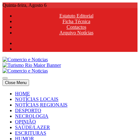
Skip
Quinta-feira, Agosto 6
to
Estatuto Editorial
content
Ficha Técnica
Contactos
Arquivo Notícias
Comercio e Noticias
Notícias e Publicidade Online
Close Menu
Comercio e Noticias
Notícias e Publicidade Online
HOME
NOTÍCIAS LOCAIS
NOTÍCIAS REGIONAIS
DESPORTO
NECROLOGIA
OPINIÃO
SAÚDE/LAZER
ESCRITURAS
HUMOR