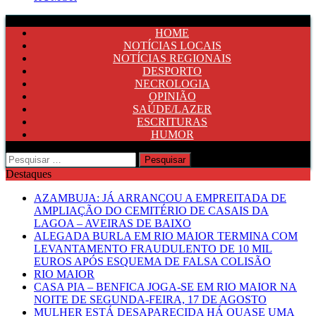
HOME
NOTÍCIAS LOCAIS
NOTÍCIAS REGIONAIS
DESPORTO
NECROLOGIA
OPINIÃO
SAÚDE/LAZER
ESCRITURAS
HUMOR
Pesquisar
por:
Destaques
AZAMBUJA: JÁ ARRANCOU A EMPREITADA DE
AMPLIAÇÃO DO CEMITÉRIO DE CASAIS DA
LAGOA – AVEIRAS DE BAIXO
ALEGADA BURLA EM RIO MAIOR TERMINA COM
LEVANTAMENTO FRAUDULENTO DE 10 MIL
EUROS APÓS ESQUEMA DE FALSA COLISÃO
RIO MAIOR
CASA PIA – BENFICA JOGA-SE EM RIO MAIOR NA
NOITE DE SEGUNDA-FEIRA, 17 DE AGOSTO
MULHER ESTÁ DESAPARECIDA HÁ QUASE UMA