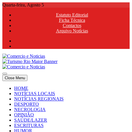
Skip
Quarta-feira, Agosto 5
to
Estatuto Editorial
content
Ficha Técnica
Contactos
Arquivo Notícias
Comercio e Noticias
Notícias e Publicidade Online
Close Menu
Comercio e Noticias
Notícias e Publicidade Online
HOME
NOTÍCIAS LOCAIS
NOTÍCIAS REGIONAIS
DESPORTO
NECROLOGIA
OPINIÃO
SAÚDE/LAZER
ESCRITURAS
HUMOR