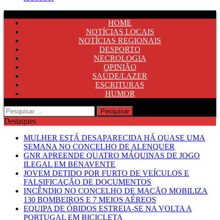
HOME
NOTÍCIAS LOCAIS
NOTÍCIAS REGIONAIS
DESPORTO
NECROLOGIA
OPINIÃO
SAÚDE/LAZER
ESCRITURAS
HUMOR
Pesquisar
por:
Destaques
MULHER ESTÁ DESAPARECIDA HÁ QUASE UMA
SEMANA NO CONCELHO DE ALENQUER
GNR APREENDE QUATRO MÁQUINAS DE JOGO
ILEGAL EM BENAVENTE
JOVEM DETIDO POR FURTO DE VEÍCULOS E
FALSIFICAÇÃO DE DOCUMENTOS
INCÊNDIO NO CONCELHO DE MAÇÃO MOBILIZA
130 BOMBEIROS E 7 MEIOS AÉREOS
EQUIPA DE ÓBIDOS ESTREIA-SE NA VOLTA A
PORTUGAL EM BICICLETA