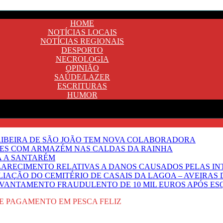
HOME
NOTÍCIAS LOCAIS
NOTÍCIAS REGIONAIS
DESPORTO
NECROLOGIA
OPINIÃO
SAÚDE/LAZER
ESCRITURAS
HUMOR
E RIBEIRA DE SÃO JOÃO TEM NOVA COLABORADORA
NTES COM ARMAZÉM NAS CALDAS DA RAINHA
Ã A SANTARÉM
LARECIMENTO RELATIVAS A DANOS CAUSADOS PELAS IN
IAÇÃO DO CEMITÉRIO DE CASAIS DA LAGOA – AVEIRAS 
VANTAMENTO FRAUDULENTO DE 10 MIL EUROS APÓS ES
E PAGAMENTO EM PESCA FELIZ