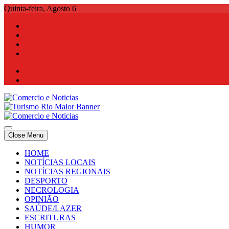
Skip
Quinta-feira, Agosto 6
to
content
Comercio e Noticias
Notícias e Publicidade Online
Close Menu
Comercio e Noticias
Notícias e Publicidade Online
HOME
NOTÍCIAS LOCAIS
NOTÍCIAS REGIONAIS
DESPORTO
NECROLOGIA
OPINIÃO
SAÚDE/LAZER
ESCRITURAS
HUMOR