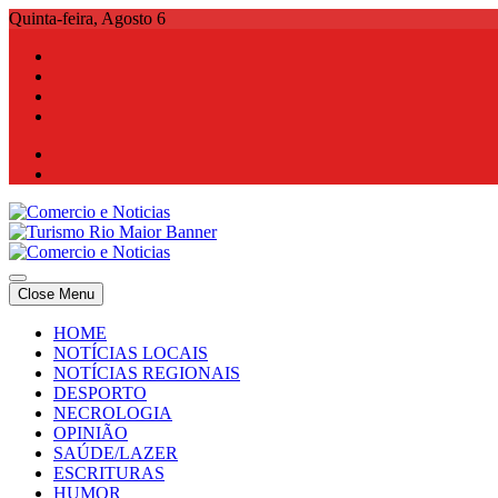
Skip
Quinta-feira, Agosto 6
to
content
Comercio e Noticias
Notícias e Publicidade Online
Close Menu
Comercio e Noticias
Notícias e Publicidade Online
HOME
NOTÍCIAS LOCAIS
NOTÍCIAS REGIONAIS
DESPORTO
NECROLOGIA
OPINIÃO
SAÚDE/LAZER
ESCRITURAS
HUMOR