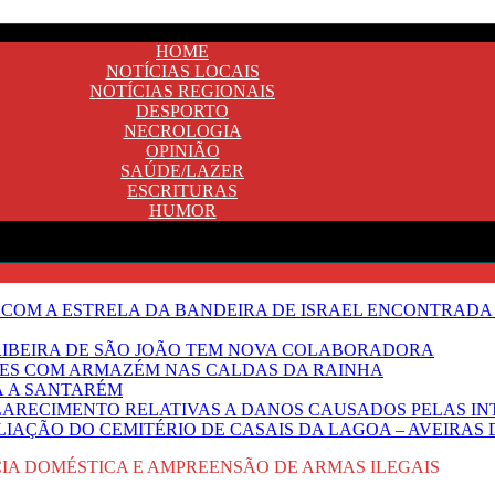
HOME
NOTÍCIAS LOCAIS
NOTÍCIAS REGIONAIS
DESPORTO
NECROLOGIA
OPINIÃO
SAÚDE/LAZER
ESCRITURAS
HUMOR
 COM A ESTRELA DA BANDEIRA DE ISRAEL ENCONTRADA 
E RIBEIRA DE SÃO JOÃO TEM NOVA COLABORADORA
NTES COM ARMAZÉM NAS CALDAS DA RAINHA
Ã A SANTARÉM
LARECIMENTO RELATIVAS A DANOS CAUSADOS PELAS IN
IAÇÃO DO CEMITÉRIO DE CASAIS DA LAGOA – AVEIRAS 
CIA DOMÉSTICA E AMPREENSÃO DE ARMAS ILEGAIS