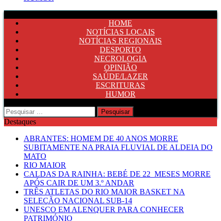
HOME
NOTÍCIAS LOCAIS
NOTÍCIAS REGIONAIS
DESPORTO
NECROLOGIA
OPINIÃO
SAÚDE/LAZER
ESCRITURAS
HUMOR
Pesquisar
por:
Destaques
ABRANTES: HOMEM DE 40 ANOS MORRE
SUBITAMENTE NA PRAIA FLUVIAL DE ALDEIA DO
MATO
RIO MAIOR
CALDAS DA RAINHA: BEBÉ DE 22 MESES MORRE
APÓS CAIR DE UM 3.º ANDAR
TRÊS ATLETAS DO RIO MAIOR BASKET NA
SELEÇÃO NACIONAL SUB-14
UNESCO EM ALENQUER PARA CONHECER
PATRIMÓNIO