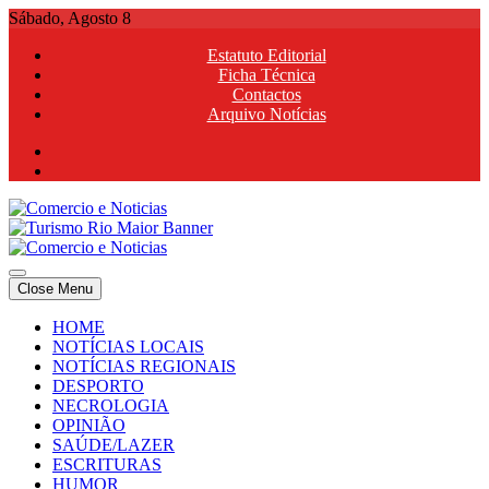
Skip
Sábado, Agosto 8
to
Estatuto Editorial
content
Ficha Técnica
Contactos
Arquivo Notícias
Comercio e Noticias
Notícias e Publicidade Online
Close Menu
Comercio e Noticias
Notícias e Publicidade Online
HOME
NOTÍCIAS LOCAIS
NOTÍCIAS REGIONAIS
DESPORTO
NECROLOGIA
OPINIÃO
SAÚDE/LAZER
ESCRITURAS
HUMOR