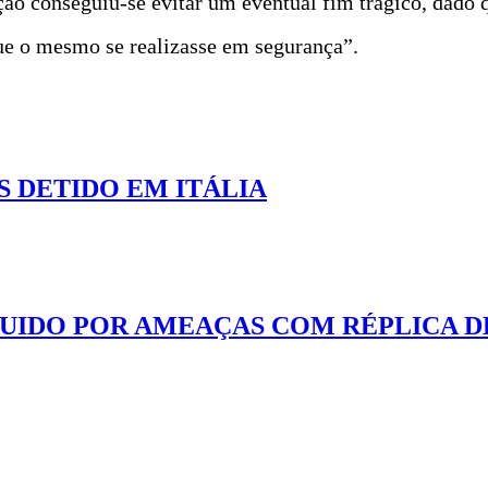
ão conseguiu-se evitar um eventual fim trágico, dado q
ue o mesmo se realizasse em segurança”.
S DETIDO EM ITÁLIA
UIDO POR AMEAÇAS COM RÉPLICA D