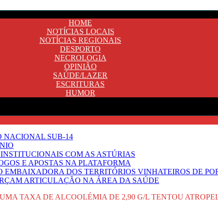
HOME
NOTÍCIAS LOCAIS
NOTÍCIAS REGIONAIS
DESPORTO
NECROLOGIA
OPINIÃO
SAÚDE/LAZER
ESCRITURAS
HUMOR
O NACIONAL SUB-14
NIO
INSTITUCIONAIS COM AS ASTÚRIAS
JOGOS E APOSTAS NA PLATAFORMA
SO EMBAIXADORA DOS TERRITÓRIOS VINHATEIROS DE P
FORÇAM ARTICULAÇÃO NA ÁREA DA SAÚDE
MA TAXA DE ALCOOLÉMIA DE 2,90 G/L TENTOU ATROPE