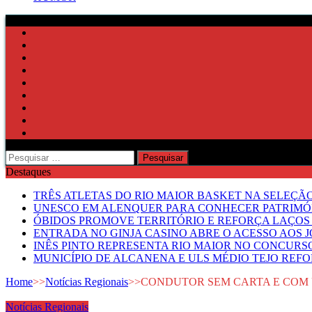
Pesquisar
por:
Destaques
TRÊS ATLETAS DO RIO MAIOR BASKET NA SELEÇÃ
UNESCO EM ALENQUER PARA CONHECER PATRIMÓ
ÓBIDOS PROMOVE TERRITÓRIO E REFORÇA LAÇOS 
ENTRADA NO GINJA CASINO ABRE O ACESSO AOS 
INÊS PINTO REPRESENTA RIO MAIOR NO CONCUR
MUNICÍPIO DE ALCANENA E ULS MÉDIO TEJO RE
Home
>>
Notícias Regionais
>>
CONDUTOR SEM CARTA E COM U
Notícias Regionais