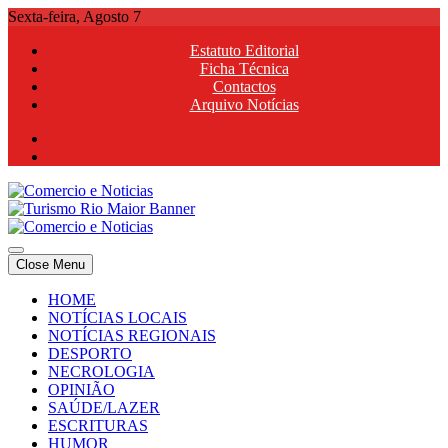
Skip
Sexta-feira, Agosto 7
to
Estatuto Editorial
content
Ficha Técnica
Contactos
Arquivo Notícias
Comercio e Noticias
Notícias e Publicidade Online
Close Menu
Comercio e Noticias
Notícias e Publicidade Online
HOME
NOTÍCIAS LOCAIS
NOTÍCIAS REGIONAIS
DESPORTO
NECROLOGIA
OPINIÃO
SAÚDE/LAZER
ESCRITURAS
HUMOR