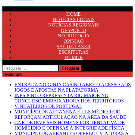
HOME
NOTÍCIAS LOCAIS
NOTÍCIAS REGIONAIS
DESPORTO
NECROLOGIA
OPINIÃO
SAÚDE/LAZER
ESCRITURAS
HUMOR
Pesquisar
por:
Destaques
ENTRADA NO GINJA CASINO ABRE O ACESSO AOS
JOGOS E APOSTAS NA PLATAFORMA
INÊS PINTO REPRESENTA RIO MAIOR NO
CONCURSO EMBAIXADORA DOS TERRITÓRIOS
VINHATEIROS DE PORTUGAL
MUNICÍPIO DE ALCANENA E ULS MÉDIO TEJO
REFORÇAM ARTICULAÇÃO NA ÁREA DA SAÚDE
GNR DETEVE SEIS HOMENS POR TENTATIVA DE
HOMÍCIDIO E OFENSAS À INTEGRIDADE FÍSICA
MUNICÍPIO DE ABRANTES OFERECE VIATURAS À