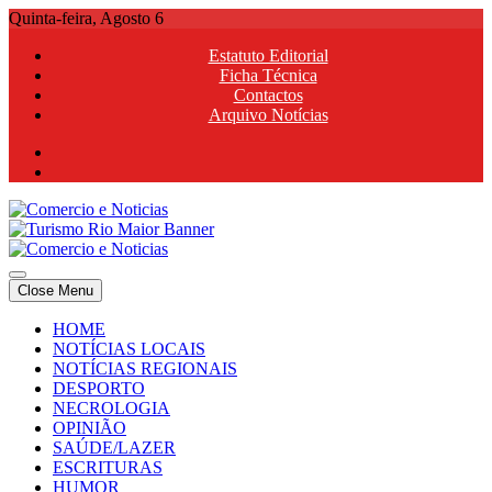
Skip
Quinta-feira, Agosto 6
to
Estatuto Editorial
content
Ficha Técnica
Contactos
Arquivo Notícias
Comercio e Noticias
Notícias e Publicidade Online
Close Menu
Comercio e Noticias
Notícias e Publicidade Online
HOME
NOTÍCIAS LOCAIS
NOTÍCIAS REGIONAIS
DESPORTO
NECROLOGIA
OPINIÃO
SAÚDE/LAZER
ESCRITURAS
HUMOR