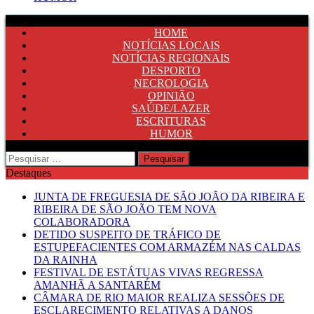
HOME
NOTÍCIAS LOCAIS
NOTÍCIAS REGIONAIS
DESPORTO
NECROLOGIA
OPINIÃO
SAÚDE/LAZER
ESCRITURAS
HUMOR
Pesquisar
por:
Destaques
JUNTA DE FREGUESIA DE SÃO JOÃO DA RIBEIRA E
RIBEIRA DE SÃO JOÃO TEM NOVA
COLABORADORA
DETIDO SUSPEITO DE TRÁFICO DE
ESTUPEFACIENTES COM ARMAZÉM NAS CALDAS
DA RAINHA
FESTIVAL DE ESTÁTUAS VIVAS REGRESSA
AMANHÃ A SANTARÉM
CÂMARA DE RIO MAIOR REALIZA SESSÕES DE
ESCLARECIMENTO RELATIVAS A DANOS