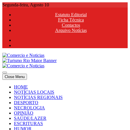
Skip
Segunda-feira, Agosto 10
to
Estatuto Editorial
content
Ficha Técnica
Contactos
Arquivo Notícias
Comercio e Noticias
Notícias e Publicidade Online
Close Menu
Comercio e Noticias
Notícias e Publicidade Online
HOME
NOTÍCIAS LOCAIS
NOTÍCIAS REGIONAIS
DESPORTO
NECROLOGIA
OPINIÃO
SAÚDE/LAZER
ESCRITURAS
HUMOR