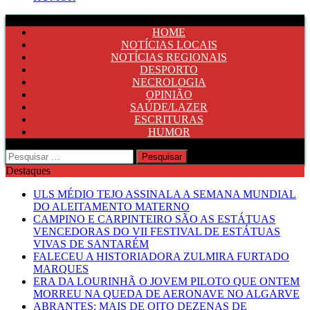
HOME
NOTÍCIAS LOCAIS
NOTÍCIAS REGIONAIS
DESPORTO
NECROLOGIA
OPINIÃO
SAÚDE/LAZER
ESCRITURAS
HUMOR
Pesquisar
por:
Destaques
ULS MÉDIO TEJO ASSINALA A SEMANA MUNDIAL
DO ALEITAMENTO MATERNO
CAMPINO E CARPINTEIRO SÃO AS ESTÁTUAS
VENCEDORAS DO VII FESTIVAL DE ESTÁTUAS
VIVAS DE SANTARÉM
FALECEU A HISTORIADORA ZULMIRA FURTADO
MARQUES
ERA DA LOURINHÃ O JOVEM PILOTO QUE ONTEM
MORREU NA QUEDA DE AERONAVE NO ALGARVE
ABRANTES: MAIS DE OITO DEZENAS DE