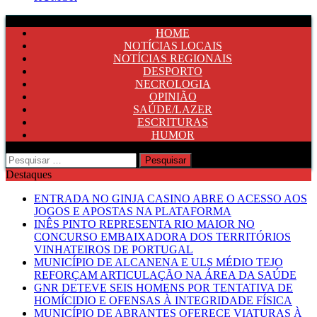
HOME
NOTÍCIAS LOCAIS
NOTÍCIAS REGIONAIS
DESPORTO
NECROLOGIA
OPINIÃO
SAÚDE/LAZER
ESCRITURAS
HUMOR
Pesquisar
por:
Destaques
ENTRADA NO GINJA CASINO ABRE O ACESSO AOS
JOGOS E APOSTAS NA PLATAFORMA
INÊS PINTO REPRESENTA RIO MAIOR NO
CONCURSO EMBAIXADORA DOS TERRITÓRIOS
VINHATEIROS DE PORTUGAL
MUNICÍPIO DE ALCANENA E ULS MÉDIO TEJO
REFORÇAM ARTICULAÇÃO NA ÁREA DA SAÚDE
GNR DETEVE SEIS HOMENS POR TENTATIVA DE
HOMÍCIDIO E OFENSAS À INTEGRIDADE FÍSICA
MUNICÍPIO DE ABRANTES OFERECE VIATURAS À