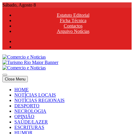
Skip
Sábado, Agosto 8
to
Estatuto Editorial
content
Ficha Técnica
Contactos
Arquivo Notícias
Comercio e Noticias
Notícias e Publicidade Online
Close Menu
Comercio e Noticias
Notícias e Publicidade Online
HOME
NOTÍCIAS LOCAIS
NOTÍCIAS REGIONAIS
DESPORTO
NECROLOGIA
OPINIÃO
SAÚDE/LAZER
ESCRITURAS
HUMOR