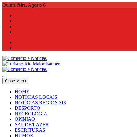
Skip
Quinta-feira, Agosto 6
to
content
Comercio e Noticias
Notícias e Publicidade Online
Close Menu
Comercio e Noticias
Notícias e Publicidade Online
HOME
NOTÍCIAS LOCAIS
NOTÍCIAS REGIONAIS
DESPORTO
NECROLOGIA
OPINIÃO
SAÚDE/LAZER
ESCRITURAS
HUMOR