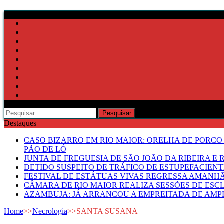
Pesquisar
por:
Destaques
CASO BIZARRO EM RIO MAIOR: ORELHA DE PORCO
PÃO DE LÓ
JUNTA DE FREGUESIA DE SÃO JOÃO DA RIBEIRA 
DETIDO SUSPEITO DE TRÁFICO DE ESTUPEFACIE
FESTIVAL DE ESTÁTUAS VIVAS REGRESSA AMANH
CÂMARA DE RIO MAIOR REALIZA SESSÕES DE ESC
AZAMBUJA: JÁ ARRANCOU A EMPREITADA DE AMPL
Home
>>
Necrologia
>>
SANTA SUSANA