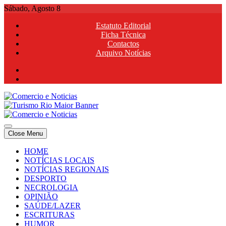
Skip
Sábado, Agosto 8
to
Estatuto Editorial
content
Ficha Técnica
Contactos
Arquivo Notícias
Comercio e Noticias
Notícias e Publicidade Online
Close Menu
Comercio e Noticias
Notícias e Publicidade Online
HOME
NOTÍCIAS LOCAIS
NOTÍCIAS REGIONAIS
DESPORTO
NECROLOGIA
OPINIÃO
SAÚDE/LAZER
ESCRITURAS
HUMOR