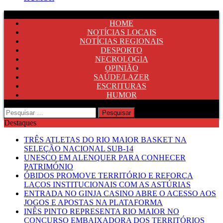
HOME
NOTÍCIAS LOCAIS
NOTÍCIAS REGIONAIS
DESPORTO
NECROLOGIA
OPINIÃO
SAÚDE/LAZER
ESCRITURAS
HUMOR
Pesquisar
por:
Destaques
TRÊS ATLETAS DO RIO MAIOR BASKET NA
SELEÇÃO NACIONAL SUB-14
UNESCO EM ALENQUER PARA CONHECER
PATRIMÓNIO
ÓBIDOS PROMOVE TERRITÓRIO E REFORÇA
LAÇOS INSTITUCIONAIS COM AS ASTÚRIAS
ENTRADA NO GINJA CASINO ABRE O ACESSO AOS
JOGOS E APOSTAS NA PLATAFORMA
INÊS PINTO REPRESENTA RIO MAIOR NO
CONCURSO EMBAIXADORA DOS TERRITÓRIOS