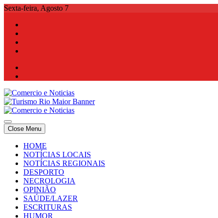
Skip
Sexta-feira, Agosto 7
to
content
Comercio e Noticias
Notícias e Publicidade Online
Close Menu
Comercio e Noticias
Notícias e Publicidade Online
HOME
NOTÍCIAS LOCAIS
NOTÍCIAS REGIONAIS
DESPORTO
NECROLOGIA
OPINIÃO
SAÚDE/LAZER
ESCRITURAS
HUMOR