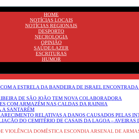
HOME
NOTÍCIAS LOCAIS
NOTÍCIAS REGIONAIS
DESPORTO
NECROLOGIA
OPINIÃO
SAÚDE/LAZER
ESCRITURAS
HUMOR
 COM A ESTRELA DA BANDEIRA DE ISRAEL ENCONTRADA 
E RIBEIRA DE SÃO JOÃO TEM NOVA COLABORADORA
NTES COM ARMAZÉM NAS CALDAS DA RAINHA
Ã A SANTARÉM
LARECIMENTO RELATIVAS A DANOS CAUSADOS PELAS IN
IAÇÃO DO CEMITÉRIO DE CASAIS DA LAGOA – AVEIRAS 
 VIOLÊNCIA DOMÉSTICA ESCONDIA ARSENAL DE ARMA